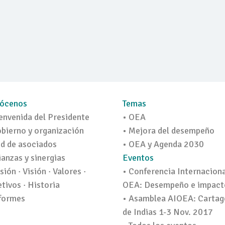
ócenos
Temas
envenida del Presidente
• OEA
obierno y organización
• Mejora del desempeño
ed de asociados
• OEA y Agenda 2030
ianzas y sinergias
Eventos
sión · Visión · Valores ·
• Conferencia Internacion
tivos · Historia
OEA: Desempeño e impact
nformes
• Asamblea AIOEA: Cartag
de Indias 1-3 Nov. 2017