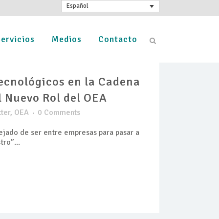
Español
ervicios
Medios
Contacto
ecnológicos en la Cadena
l Nuevo Rol del OEA
ter
,
OEA
0 Comments
ejado de ser entre empresas para pasar a
ro”...