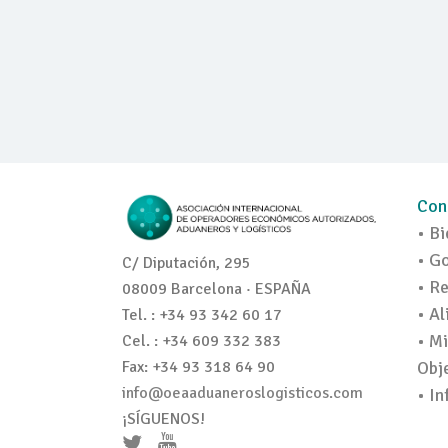
Con
• Bi
• G
C/ Diputación, 295
• R
08009 Barcelona · ESPAÑA
• Al
Tel. : +34 93 342 60 17
• Mi
Cel. : +34 609 332 383
Obje
Fax: +34 93 318 64 90
info@oeaaduaneroslogisticos.com
• I
¡SÍGUENOS!