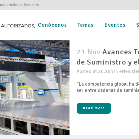
aneroslogisticos.com
Conócenos
Temas
Eventos
S
21 Nov
Avances T
de Suministro y e
Posted at 20:10h
in
eNewslet
“La competencia global ha d
ser entre cadenas de suminist
Read More