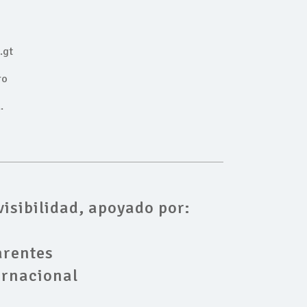
.gt
ro
.
visibilidad, apoyado por:
arentes
ernacional