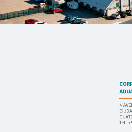
CORP
ADU
4 AVE
CIUD
GUAT
Tel. 