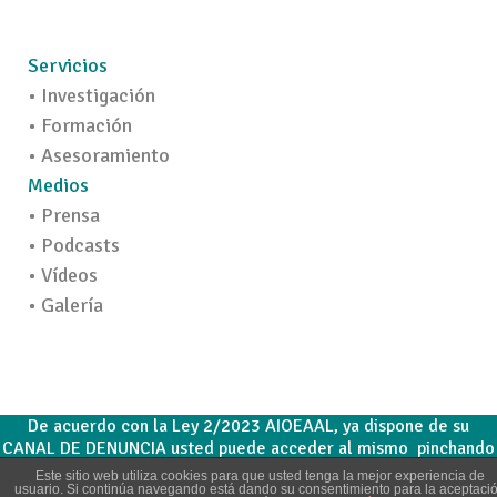
Servicios
• Investigación
• Formación
• Asesoramiento
Medios
• Prensa
• Podcasts
• Vídeos
• Galería
De acuerdo con la Ley 2/2023 AIOEAAL, ya dispone de su
CANAL DE DENUNCIA usted puede acceder al mismo pinchando
aquí
AIOEAAL.CANALDENUNCIA
Este sitio web utiliza cookies para que usted tenga la mejor experiencia de
usuario. Si continúa navegando está dando su consentimiento para la aceptaci