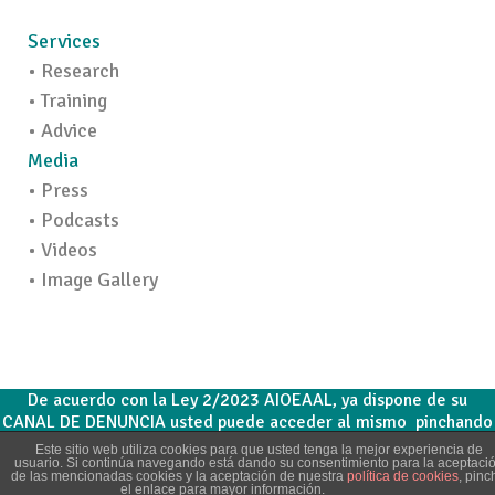
Services
• Research
• Training
• Advice
Media
• Press
• Podcasts
• Videos
• Image Gallery
De acuerdo con la Ley 2/2023 AIOEAAL, ya dispone de su
CANAL DE DENUNCIA usted puede acceder al mismo pinchando
aquí
AIOEAAL.CANALDENUNCIA
Este sitio web utiliza cookies para que usted tenga la mejor experiencia de
usuario. Si continúa navegando está dando su consentimiento para la aceptaci
Legal notice
·
Info-Cookies
·
Privacy notice
·
Ampliatoria de la política de privacidad
-
de las mencionadas cookies y la aceptación de nuestra
política de cookies
, pinc
el enlace para mayor información.